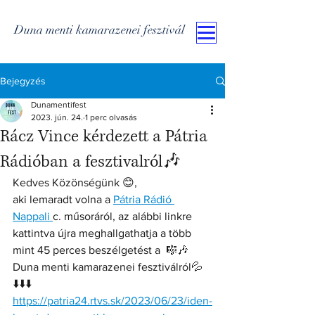
Duna menti kamarazenei fesztivál
Bejegyzés
Dunamentifest
2023. jún. 24.
1 perc olvasás
Rácz Vince kérdezett a Pátria
Rádióban a fesztivalról🎶
Kedves Közönségünk 😊,
aki lemaradt volna a 
Pátria Rádió 
Nappali 
c. műsoráról, az alábbi linkre 
kattintva újra meghallgathatja a több 
mint 45 perces beszélgetést a  🎼🎶 
Duna menti kamarazenei fesztiválról💦
⬇️⬇️⬇️
https://patria24.rtvs.sk/2023/06/23/iden-