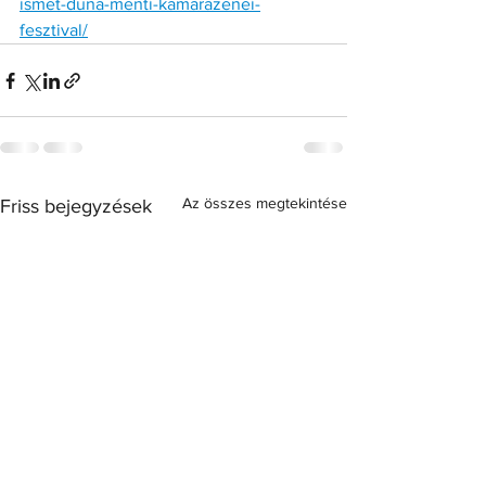
ismet-duna-menti-kamarazenei-
fesztival/
Az összes megtekintése
Friss bejegyzések