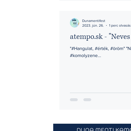
Dunamentifest
2023. jún. 26.
1 perc olvasás
atempo.sk - "Neves
"#Hangulat, #érték, #öröm" "
#komolyzene...
​DUNA MENTI KAM