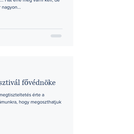
 nagyon...
esztivál fővédnöke
egtiszteltetés érte a
zámunkra, hogy megoszthatjuk