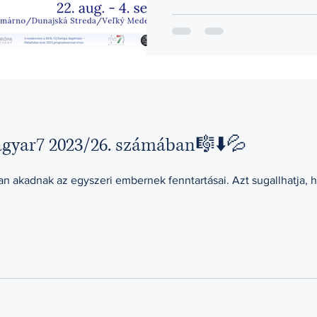
gyar7 2023/26. számában🎼⬇️💦
 akadnak az egyszeri embernek fenntartásai. Azt sugallhatja, ho