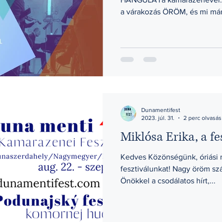
a várakozás ÖRÖM, és mi már
Dunamentifest
2023. júl. 31.
2 perc olvasás
Miklósa Erika, a f
Kedves Közönségünk, óriási m
fesztiválunkat! Nagy öröm s
Önökkel a csodálatos hírt,...