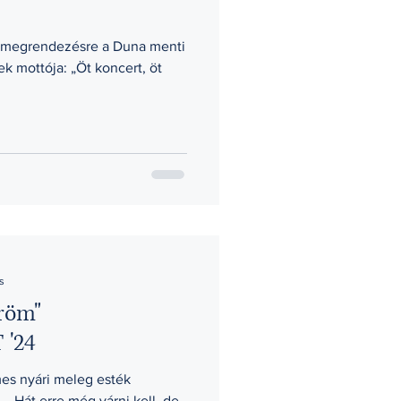
l megrendezésre a Duna menti
k mottója: „Öt koncert, öt
s
öröm"
'24
es nyári meleg esték
 Hát erre még várni kell, de