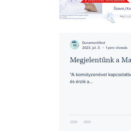
Dunamentifest
2023. júl. 3.
1 perc olvasás
Megjelentünk a Ma
"A komolyzenével kapcsolatban
és érzik a...