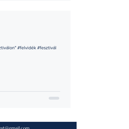
válon" #felvidék #fesztivál
est@gmail.com