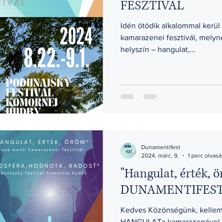
FESZTIVÁL
Idén ötödik alkalommal kerü
kamarazenei fesztivál, melyne
helyszín – hangulat,...
Dunamentifest
2024. márc. 9.
1 perc olvasá
"Hangulat, érték, 
DUNAMENTIFEST 
Kedves Közönségünk, kellem
HANGULATa kamarazenével....